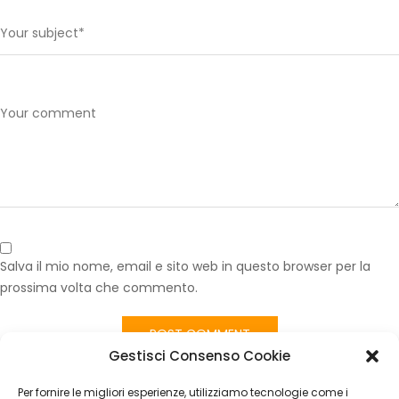
Salva il mio nome, email e sito web in questo browser per la
prossima volta che commento.
Gestisci Consenso Cookie
Published in
Imbottitura Sedile Posteriore Fiat Panda 141 – Seduta
e Schienale, Made in Italy
Per fornire le migliori esperienze, utilizziamo tecnologie come i