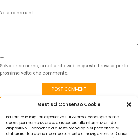
Salva il mio nome, email e sito web in questo browser per la
prossima volta che commento.
Published in
Imbottitura Seduta Sedile Anteriore Iveco New Daily
Gestisci Consenso Cookie
(1999–2005) – Lato Guida, con Fodera in Tessuto e Similpelle
Grigio Scuro
Per fornire le migliori esperienze, utilizziamo tecnologie come i
CATEGORIES
cookie per memorizzare e/o accedere alle informazioni del
dispositivo. Il consenso a queste tecnologie ci permetterà di
elaborare dati come il comportamento di navigazione o ID unici
Nessuna categoria