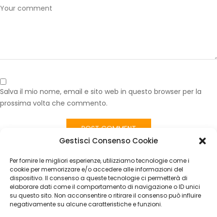
Salva il mio nome, email e sito web in questo browser per la
prossima volta che commento.
Gestisci Consenso Cookie
Published in
Volante SEAT MII Originale Fiat Sterzo Manubrio
Usato Pelle Cuciture NERO
Per fornire le migliori esperienze, utilizziamo tecnologie come i
CATEGORIES
cookie per memorizzare e/o accedere alle informazioni del
dispositivo. Il consenso a queste tecnologie ci permetterà di
elaborare dati come il comportamento di navigazione o ID unici
Nessuna categoria
su questo sito. Non acconsentire o ritirare il consenso può influire
negativamente su alcune caratteristiche e funzioni.
ARCHIVES