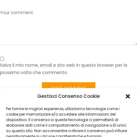
Salva il mio nome, email e sito web in questo browser per la
prossima volta che commento.
Gestisci Consenso Cookie
Published in
Tessuto Tappezzeria Auto Mercedes Grigio
Quadretti – Ritaglio 100×140 cm – Vendita al Metro Lineare
Per fornire le migliori esperienze, utilizziamo tecnologie come i
CATEGORIES
cookie per memorizzare e/o accedere alle informazioni del
dispositivo. Il consenso a queste tecnologie ci permetterà di
elaborare dati come il comportamento di navigazione o ID unici
Nessuna categoria
su questo sito. Non acconsentire o ritirare il consenso può influire
negativamente su alcune caratteristiche e funzioni.