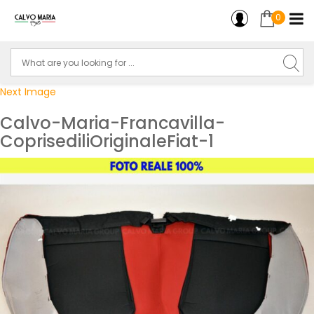
0
Next Image
Calvo-Maria-Francavilla-
CoprisediliOriginaleFiat-1