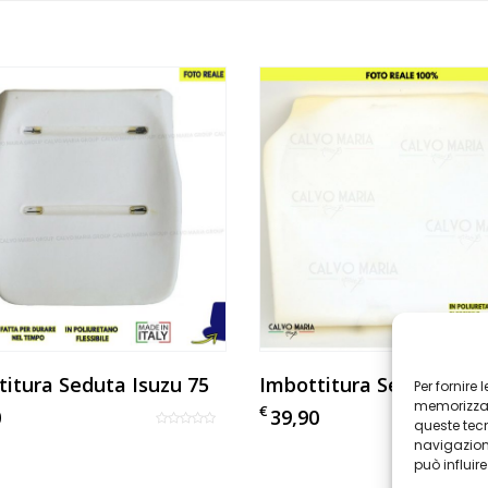
titura Seduta Isuzu 75
Per fornire
memorizzare
€
0
39,90
queste tec
navigazione
può influir