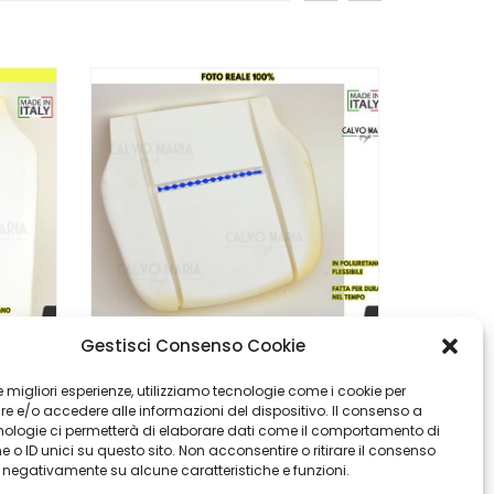
Gestisci Consenso Cookie
Imbottitura Sedile Anteriore ISRI Senza Taglio In Poliuretano – Nuova Made In Italy
Imbottitura Seduta Sedile Anteriore Mercedes Sprinter 2006-2013 Con Velcro
 le migliori esperienze, utilizziamo tecnologie come i cookie per
 e/o accedere alle informazioni del dispositivo. Il consenso a
€
€
47,90
83,90
nologie ci permetterà di elaborare dati come il comportamento di
 o ID unici su questo sito. Non acconsentire o ritirare il consenso
e negativamente su alcune caratteristiche e funzioni.