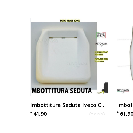
Imbottitura Sedile Alfa Romeo Spider Coda Tronca 1300 1600
Imbottitura Seduta Iveco Cargo
Imbot
€
€
41,90
61,9