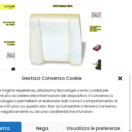
Gestisci Consenso Cookie
Imbottiture SEDUTA E SCHIENALE Sedile Minibus
Imbottitura Schienale Sedile Anteriore Fiat Panda 141 (1986–2003) – Destra/Sinistra
 le migliori esperienze, utilizziamo tecnologie come i cookie per
 e/o accedere alle informazioni del dispositivo. Il consenso a
€
€
44,90
50,90
nologie ci permetterà di elaborare dati come il comportamento di
 o ID unici su questo sito. Non acconsentire o ritirare il consenso
e negativamente su alcune caratteristiche e funzioni.
etta
Nega
Visualizza le preferenze