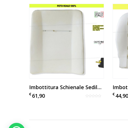
Imbottitura Seduta Nuova Fiat Ulisse
Imbottitura Schienale Sedile Minibus
€
€
61,90
44,9