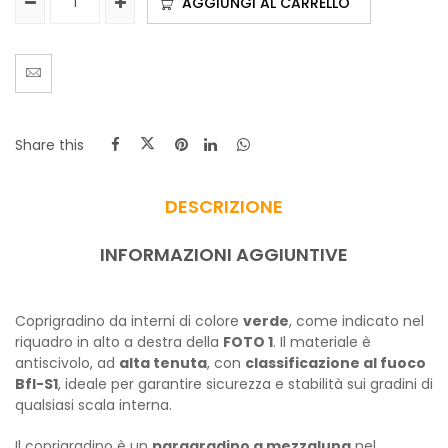
AGGIUNGI AL CARRELLO
Share this
DESCRIZIONE
INFORMAZIONI AGGIUNTIVE
Coprigradino da interni di colore
verde
, come indicato nel
riquadro in alto a destra della
FOTO 1
. Il materiale è
antiscivolo, ad
alta tenuta
, con
classificazione al fuoco
Bfl-S1
, ideale per garantire sicurezza e stabilità sui gradini di
qualsiasi scala interna.
Il coprigradino è un
paragradino a mezzaluna
nel