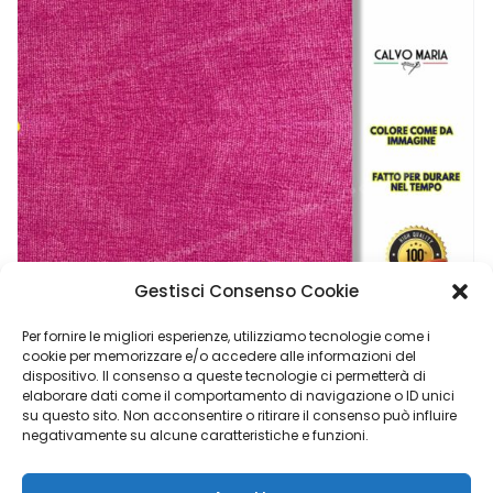
Gestisci Consenso Cookie
Per fornire le migliori esperienze, utilizziamo tecnologie come i
cookie per memorizzare e/o accedere alle informazioni del
dispositivo. Il consenso a queste tecnologie ci permetterà di
Tessuto Al Metro ROSA Per Tappezzeria Arredo Vellutino Per Divani E Poltrone
elaborare dati come il comportamento di navigazione o ID unici
su questo sito. Non acconsentire o ritirare il consenso può influire
€
35,90
negativamente su alcune caratteristiche e funzioni.